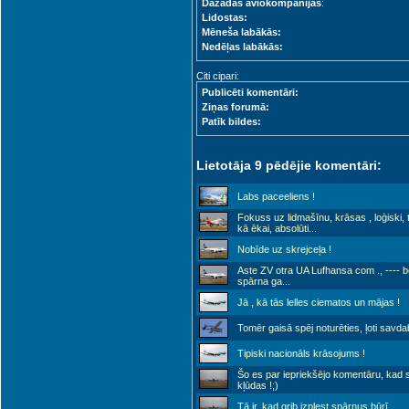
Dažādas aviokompānijas
:
Lidostas:
Mēneša labākās:
Nedēļas labākās:
Citi cipari:
Publicēti komentāri:
Ziņas forumā:
Patīk bildes:
Lietotāja 9 pēdējie komentāri:
Labs paceeliens !
Fokuss uz lidmašīnu, krāsas , loģiski, t
kā ēkai, absolūti
...
Nobīde uz skrejceļa !
Aste ZV otra UA Lufhansa com ., ---- be
spārna ga
...
Jā , kā tās lelles ciematos un mājas !
Tomēr gaisā spēj noturēties, ļoti savda
Tipiski nacionāls krāsojums !
Šo es par iepriekšējo komentāru, kad s
kļūdas !;)
Tā ir, kad grib izplest spārnus būrī...