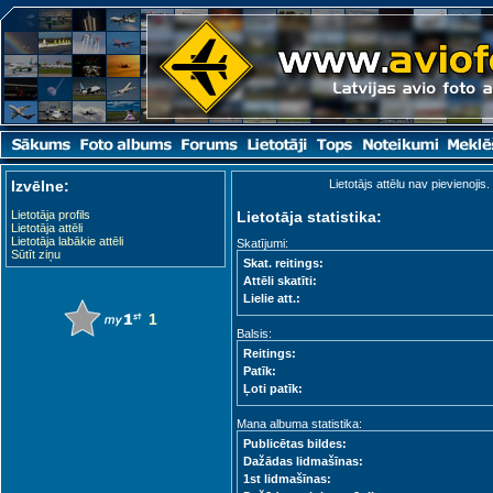
Izvēlne:
Lietotājs attēlu nav pievienojis.
Lietotāja profils
Lietotāja statistika:
Lietotāja attēli
Lietotāja labākie attēli
Skatījumi:
Sūtīt ziņu
Skat. reitings:
Attēli skatīti:
Lielie att.:
1
Balsis:
Reitings:
Patīk:
Ļoti patīk:
Mana albuma statistika:
Publicētas bildes:
Dažādas lidmašīnas:
1st lidmašīnas: