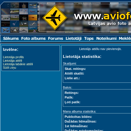
Izvēlne:
Lietotājs attēlu nav pievienojis.
Lietotāja statistika:
Lietotāja profils
Lietotāja attēli
Skatījumi:
Lietotāja labākie attēli
Sūtīt ziņu
Skat. reitings:
Attēli skatīti:
Lielie att.:
Balsis:
Reitings:
Patīk:
Ļoti patīk:
Mana albuma statistika:
Publicētas bildes:
Dažādas lidmašīnas:
1st lidmašīnas:
Dažādas aviokompānijas
: