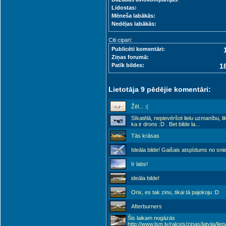
Lidostas:
Mēneša labākās:
Nedēļas labākās:
Citi cipari:
Publicēti komentāri:
Ziņas forumā:
Patīk bildes:
1
Lietotāja 9 pēdējie komentāri:
Žēl... :(
Sīkatēlā, nepievēršot lielu uzmanību, li
ka ir drons :D . Bet bilde la
...
Tās krāsas
Ideāla bilde! Gaišais atspīdums no sni
Ir labs!
ideāla bilde!
Orix, es tak zinu, tikai tā pajokoju :D
Afterburners
Šis laikam nogāzās
http://www.lsm.lv/raksts/zinas/latvija/liep