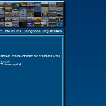
salesman, aviation enthusiast and aviation fan for the
atpakaļ)
71 dienas atpakaļ)