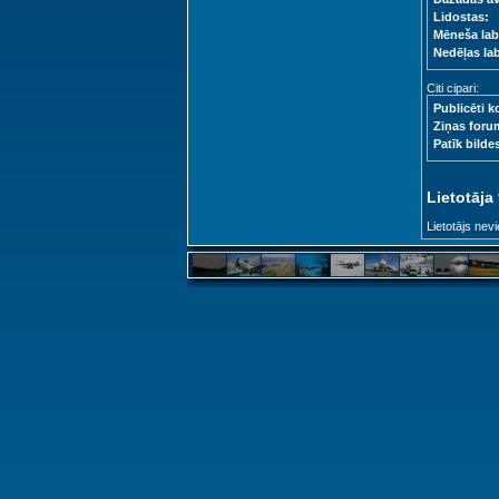
Lidostas:
Mēneša lab
Nedēļas la
Citi cipari:
Publicēti k
Ziņas foru
Patīk bilde
Lietotāja
Lietotājs nevi