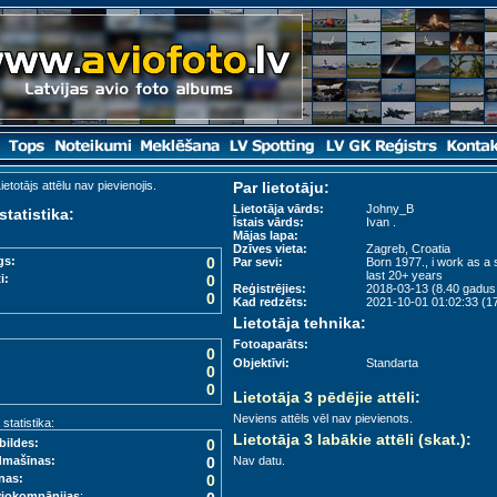
ietotājs attēlu nav pievienojis.
Par lietotāju:
Lietotāja vārds:
Johny_B
statistika:
Īstais vārds:
Ivan .
Mājas lapa:
Dzīves vieta:
Zagreb, Croatia
gs:
0
Par sevi:
Born 1977., i work as a 
last 20+ years
i:
0
Reģistrējies:
2018-03-13 (8.40 gadus 
0
Kad redzēts:
2021-10-01 01:02:33 (17
Lietotāja tehnika:
Fotoaparāts:
0
Objektīvi:
Standarta
0
0
Lietotāja 3 pēdējie attēli
:
Neviens attēls vēl nav pievienots.
tatistika:
Lietotāja 3 labākie attēli (skat.)
:
bildes:
0
dmašīnas:
0
Nav datu.
nas:
0
viokompānijas
: