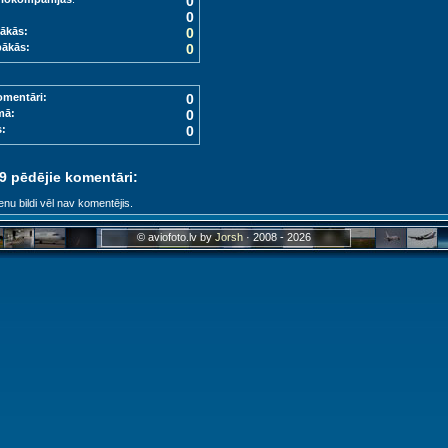
0
0
ākās:
0
bākās:
0
omentāri:
0
mā:
0
s:
0
 9 pēdējie komentāri:
enu bildi vēl nav komentējis.
© aviofoto.lv by
Jorsh
· 2008 - 2026