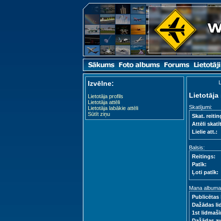
Izvēlne:
L
Lietotāja 
Lietotāja profils
Lietotāja attēli
Skatījumi:
Lietotāja labākie attēli
Sūtīt ziņu
Skat. reitin
Attēli skatīt
Lielie att.:
Balsis:
Reitings:
Patīk:
Ļoti patīk:
Mana albuma s
Publicētas 
Dažādas li
1st lidmašī
Dažādas a