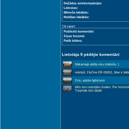
Dažādas aviokompānijas
:
Lidostas:
Mēneša labākās:
Nedēļas labākās:
Citi cipari:
Publicēti komentāri:
Ziņas forumā:
Patīk bildes:
Lietotāja 9 pēdējie komentāri:
Nākamajā attēla visu izlabošu :)
mārtiņš, FlyOne ER-00001, Man ir bild
Orix, adobe lightroom
Mēs tevi redzējām šodien. Par horizont
Turpmāk būs labāk