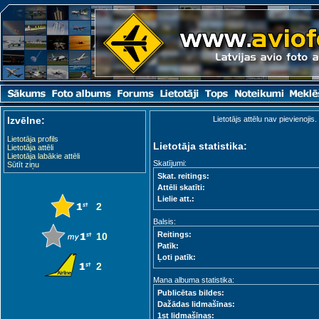
Izvēlne:
Lietotājs attēlu nav pievienojis.
Lietotāja profils
Lietotāja statistika:
Lietotāja attēli
Lietotāja labākie attēli
Skatījumi:
Sūtīt ziņu
Skat. reitings:
Attēli skatīti:
Lielie att.:
2
Balsis:
Reitings:
10
Patīk:
Ļoti patīk:
2
Mana albuma statistika:
Publicētas bildes:
Dažādas lidmašīnas:
1st lidmašīnas: