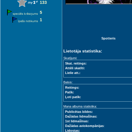
133
5
1
Spotteris
Lietotāja statistika:
Skatījumi:
Skat. reitings:
Attēli skatīti:
Lielie att.:
Balsis:
Reitings:
Patīk:
Ļoti patīk:
Mana albuma statistika:
Publicētas bildes:
Dažādas lidmašīnas:
1st lidmašīnas:
Dažādas aviokompānijas
:
Lidostas: