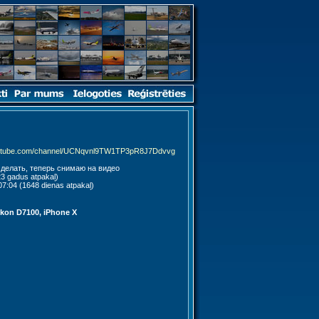
outube.com/channel/UCNqvnl9TW1TP3pR8J7Ddvvg
 делать, теперь снимаю на видео
3 gadus atpakaļ)
7:04 (1648 dienas atpakaļ)
ikon D7100, iPhone X