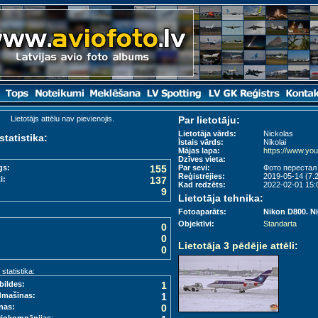
Lietotājs attēlu nav pievienojis.
Par lietotāju:
Lietotāja vārds:
Nickolas
statistika:
Īstais vārds:
Nikolai
Mājas lapa:
https://www.y
Dzīves vieta:
gs:
155
Par sevi:
Фото перестал
Reģistrējies:
2019-05-14 (7.2
i:
137
Kad redzēts:
2022-02-01 15:0
9
Lietotāja tehnika:
Fotoaparāts:
Nikon D800. N
Objektīvi:
Standarta
0
0
Lietotāja 3 pēdējie attēli
:
0
tatistika:
bildes:
1
dmašīnas:
1
nas:
0