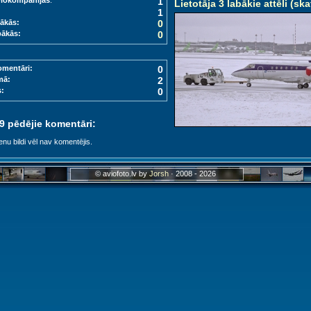
viokompānijas
:
1
Lietotāja 3 labākie attēli (ska
1
ākās:
0
bākās:
0
omentāri:
0
mā:
2
s:
0
 9 pēdējie komentāri:
enu bildi vēl nav komentējis.
© aviofoto.lv by
Jorsh
· 2008 - 2026