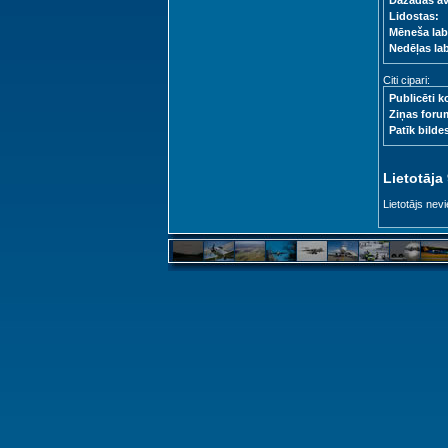
Dažādas a
Lidostas:
Mēneša lab
Nedēļas la
Citi cipari:
Publicēti k
Ziņas foru
Patīk bilde
Lietotāja
Lietotājs nevi