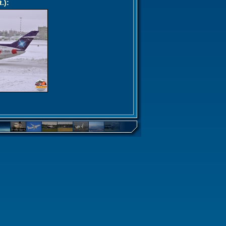
t.)
: