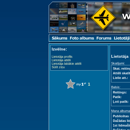
Izvēlne:
Lietotāja 
Lietotāja profils
Lietotāja attēli
Skatījumi:
Lietotāja labākie attēli
Sūtīt ziņu
Skat. reitin
Attēli skatīt
Lielie att.:
1
Balsis:
Reitings:
Patīk:
Ļoti patīk:
Mana albuma s
Publicētas 
Dažādas li
1st lidmašī