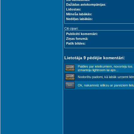
Dažādas aviokompānijas
:
Lidostas:
Mēneša labākās:
Nedēļas labākās:
Citi cipari:
Publicēti komentāri:
Ziņas forumā:
Patīk bildes:
Lietotāja 9 pēdējie komentāri:
Paldies par ieteikumiem, novorteju tos
izmantoju lightroom lai aps
...
Nodorētu padomi, kā labāk uzņemt lid
Ok, nakamreiz ieliksu ar pareiziem lie