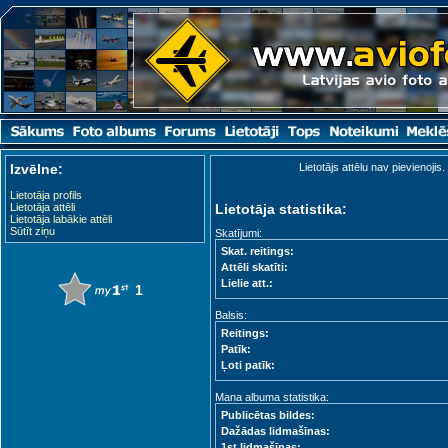
Izvēlne:
Lietotājs attēlu nav pievienojis.
Lietotāja profils
Lietotāja attēli
Lietotāja statistika:
Lietotāja labākie attēli
Sūtīt ziņu
Skatījumi:
Skat. reitings:
Attēli skatīti:
Lielie att.:
1
Balsis:
Reitings:
Patīk:
Ļoti patīk:
Mana albuma statistika:
Publicētas bildes:
Dažādas lidmašīnas:
1st lidmašīnas: