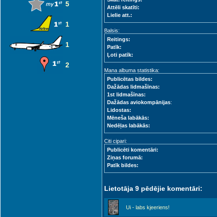
5
Attēli skatīti:
Lielie att.:
1
Balsis:
Reitings:
1
Patīk:
Ļoti patīk:
2
Mana albuma statistika:
Publicētas bildes:
Dažādas lidmašīnas:
1st lidmašīnas:
Dažādas aviokompānijas
:
Lidostas:
Mēneša labākās:
Nedēļas labākās:
Citi cipari:
Publicēti komentāri:
Ziņas forumā:
Patīk bildes:
Lietotāja 9 pēdējie komentāri:
Ui - labs kjeeriens!