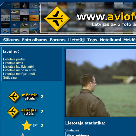
Izvēlne:
Lietotāja profils
Lietotāja attēli
Lietotāja labākie attēli
Lietotāja mēneša attēli
Lietotāja nedēļas attēli
Sūtīt ziņu
2
2
Lietotāja statistika:
3
Skatījumi:
Skat. reitings: