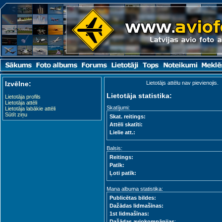
Izvēlne:
Lietotājs attēlu nav pievienojis.
Lietotāja statistika:
Lietotāja profils
Lietotāja attēli
Skatījumi:
Lietotāja labākie attēli
Sūtīt ziņu
Skat. reitings:
Attēli skatīti:
Lielie att.:
Balsis:
Reitings:
Patīk:
Ļoti patīk:
Mana albuma statistika:
Publicētas bildes:
Dažādas lidmašīnas:
1st lidmašīnas:
Dažādas aviokompānijas
: