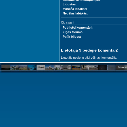
Lidostas:
Mēneša labākās:
Nedēļas labākās:
Citi cipari:
Publicēti komentāri:
Ziņas forumā:
Patīk bildes:
Lietotāja 9 pēdējie komentāri:
Lietotājs nevienu bildi vēl nav komentējis.
© avio