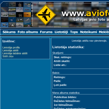
Izvēlne:
Lietotājs attēlu nav pievienojis.
Lietotāja statistika:
Lietotāja profils
Lietotāja attēli
Skatījumi:
Lietotāja labākie attēli
Sūtīt ziņu
Skat. reitings:
Attēli skatīti:
Lielie att.:
Balsis:
Reitings:
Patīk:
Ļoti patīk:
Mana albuma statistika:
Publicētas bildes:
Dažādas lidmašīnas:
1st lidmašīnas:
Dažādas aviokompānijas
: