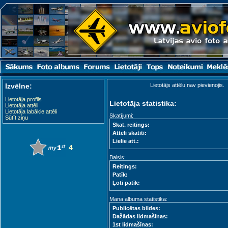
Izvēlne:
Lietotājs attēlu nav pievienojis.
Lietotāja profils
Lietotāja statistika:
Lietotāja attēli
Lietotāja labākie attēli
Skatījumi:
Sūtīt ziņu
Skat. reitings:
Attēli skatīti:
Lielie att.:
4
Balsis:
Reitings:
Patīk:
Ļoti patīk:
Mana albuma statistika:
Publicētas bildes:
Dažādas lidmašīnas:
1st lidmašīnas: