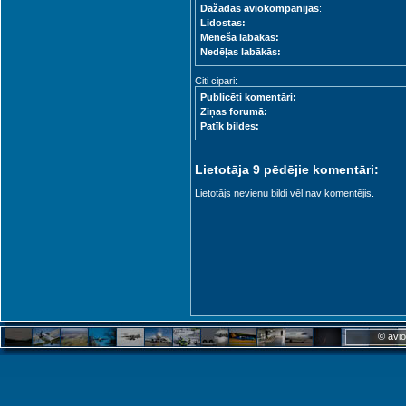
Dažādas aviokompānijas
:
Lidostas:
Mēneša labākās:
Nedēļas labākās:
Citi cipari:
Publicēti komentāri:
Ziņas forumā:
Patīk bildes:
Lietotāja 9 pēdējie komentāri:
Lietotājs nevienu bildi vēl nav komentējis.
© avio