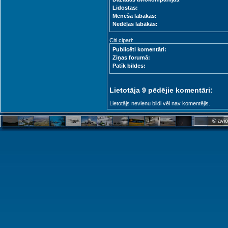
Lidostas:
Mēneša labākās:
Nedēļas labākās:
Citi cipari:
Publicēti komentāri:
Ziņas forumā:
Patīk bildes:
Lietotāja 9 pēdējie komentāri:
Lietotājs nevienu bildi vēl nav komentējis.
© avio