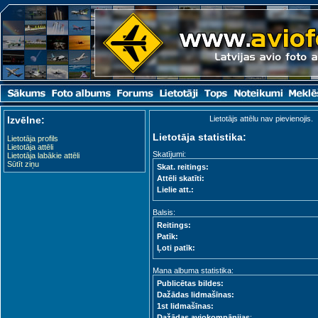
Izvēlne:
Lietotājs attēlu nav pievienojis.
Lietotāja statistika:
Lietotāja profils
Lietotāja attēli
Skatījumi:
Lietotāja labākie attēli
Sūtīt ziņu
Skat. reitings:
Attēli skatīti:
Lielie att.:
Balsis:
Reitings:
Patīk:
Ļoti patīk:
Mana albuma statistika:
Publicētas bildes:
Dažādas lidmašīnas:
1st lidmašīnas:
Dažādas aviokompānijas
: