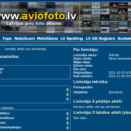
Lietotājs attēlu nav pievienojis.
Par lietotāju:
Lietotāja vārds:
Snikelis
statistika:
Īstais vārds:
Nikas Andriuske
Mājas lapa:
Dzīves vieta:
gs:
Par sevi:
i:
Reģistrējies:
2021-10-10 (4.8
Kad redzēts:
2021-11-08 19:5
Lietotāja tehnika:
Fotoaparāts:
0
Objektīvi:
Standarta
0
0
Lietotāja 3 pēdējie attēli
:
Neviens attēls vēl nav pievienots.
tatistika:
Lietotāja 3 labākie attēli (ska
bildes:
0
dmašīnas:
0
Nav datu.
nas:
0
viokompānijas
:
0