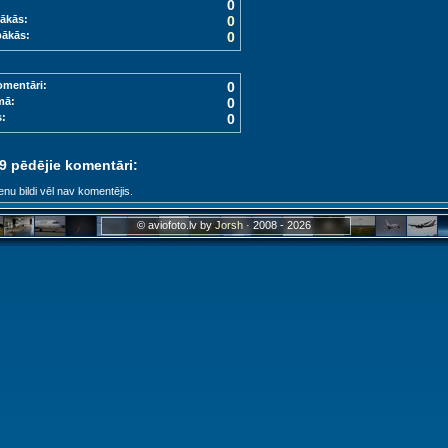
0
ākās:
0
bākās:
0
omentāri:
0
mā:
0
s:
0
 9 pēdējie komentāri:
enu bildi vēl nav komentējis.
© aviofoto.lv by
Jorsh
· 2008 - 2026