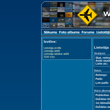
Izvēlne:
Lietotāja 
Lietotāja profils
Lietotāja attēli
Skatījumi:
Lietotāja labākie attēli
Sūtīt ziņu
Skat. reitin
Attēli skatīt
Lielie att.:
Balsis:
Reitings:
Patīk:
Ļoti patīk:
Mana albuma s
Publicētas 
Dažādas li
1st lidmašī
Dažādas a