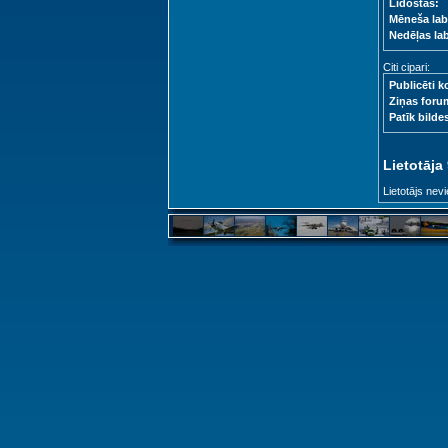
Lidostas:
Mēneša lab
Nedēļas la
Citi cipari:
Publicēti k
Ziņas foru
Patīk bilde
Lietotāja
Lietotājs nevi