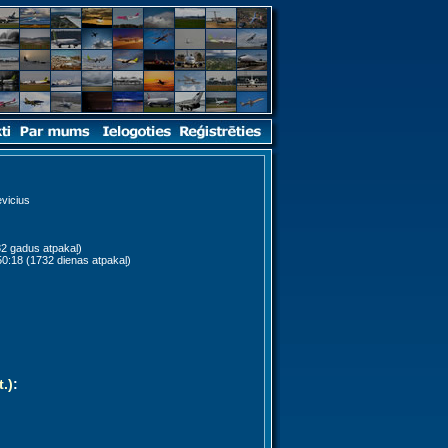
vicius
2 gadus atpakaļ)
0:18 (1732 dienas atpakaļ)
t.)
: