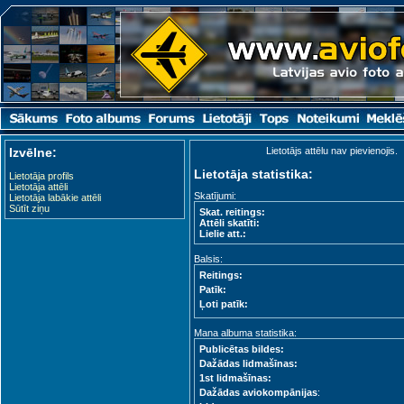
Izvēlne:
Lietotājs attēlu nav pievienojis.
Lietotāja statistika:
Lietotāja profils
Lietotāja attēli
Skatījumi:
Lietotāja labākie attēli
Sūtīt ziņu
Skat. reitings:
Attēli skatīti:
Lielie att.:
Balsis:
Reitings:
Patīk:
Ļoti patīk:
Mana albuma statistika:
Publicētas bildes:
Dažādas lidmašīnas:
1st lidmašīnas:
Dažādas aviokompānijas
: