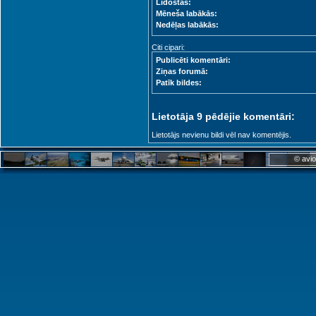
Lidostas:
Mēneša labākās:
Nedēļas labākās:
Citi cipari:
Publicēti komentāri:
Ziņas forumā:
Patīk bildes:
Lietotāja 9 pēdējie komentāri:
Lietotājs nevienu bildi vēl nav komentējis.
© avio