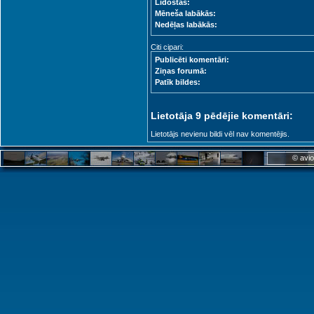
Lidostas:
Mēneša labākās:
Nedēļas labākās:
Citi cipari:
Publicēti komentāri:
Ziņas forumā:
Patīk bildes:
Lietotāja 9 pēdējie komentāri:
Lietotājs nevienu bildi vēl nav komentējis.
© avio