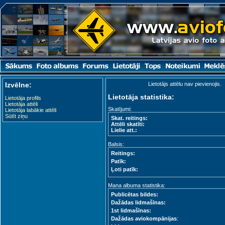
Izvēlne:
Lietotājs attēlu nav pievienojis.
Lietotāja statistika:
Lietotāja profils
Lietotāja attēli
Skatījumi:
Lietotāja labākie attēli
Sūtīt ziņu
Skat. reitings:
Attēli skatīti:
Lielie att.:
Balsis:
Reitings:
Patīk:
Ļoti patīk:
Mana albuma statistika:
Publicētas bildes:
Dažādas lidmašīnas:
1st lidmašīnas:
Dažādas aviokompānijas
: