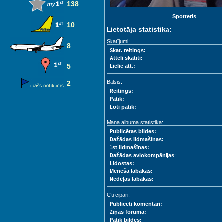
138
Spotteris
10
Lietotāja statistika:
Skatījumi:
8
Skat. reitings:
Attēli skatīti:
5
Lielie att.:
Balsis:
2
Reitings:
Patīk:
Ļoti patīk:
Mana albuma statistika:
Publicētas bildes:
Dažādas lidmašīnas:
1st lidmašīnas:
Dažādas aviokompānijas
:
Lidostas:
Mēneša labākās:
Nedēļas labākās:
Citi cipari:
Publicēti komentāri:
Ziņas forumā:
Patīk bildes: