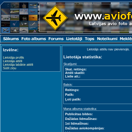
Izvēlne:
Lietotājs attēlu nav pievienojis.
Lietotāja statistika:
Lietotāja profils
Lietotāja attēli
Skatījumi:
Lietotāja labākie attēli
Sūtīt ziņu
Skat. reitings:
Attēli skatīti:
Lielie att.:
Balsis:
Reitings:
Patīk:
Ļoti patīk:
Mana albuma statistika:
Publicētas bildes:
Dažādas lidmašīnas:
1st lidmašīnas:
Dažādas aviokompānijas
: