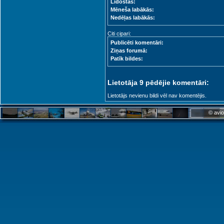
Lidostas:
Mēneša labākās:
Nedēļas labākās:
Citi cipari:
Publicēti komentāri:
Ziņas forumā:
Patīk bildes:
Lietotāja 9 pēdējie komentāri:
Lietotājs nevienu bildi vēl nav komentējis.
© avio