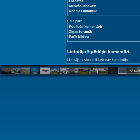
Lidostas:
Mēneša labākās:
Nedēļas labākās:
Citi cipari:
Publicēti komentāri:
Ziņas forumā:
Patīk bildes:
Lietotāja 9 pēdējie komentāri:
Lietotājs nevienu bildi vēl nav komentējis.
© avio