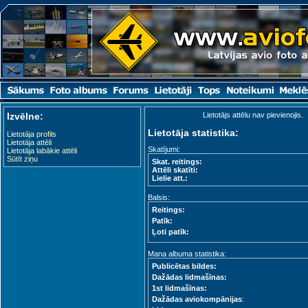
Izvēlne:
Lietotājs attēlu nav pievienojis.
Lietotāja statistika:
Lietotāja profils
Lietotāja attēli
Skatījumi:
Lietotāja labākie attēli
Sūtīt ziņu
Skat. reitings:
Attēli skatīti:
Lielie att.:
Balsis:
Reitings:
Patīk:
Ļoti patīk:
Mana albuma statistika:
Publicētas bildes:
Dažādas lidmašīnas:
1st lidmašīnas:
Dažādas aviokompānijas
: