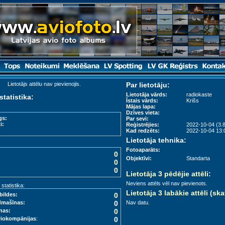
Lietotājs attēlu nav pievienojis.
Par lietotāju:
Lietotāja vārds:
radiokaste
statistika:
Īstais vārds:
Krišs
Mājas lapa:
Dzīves vieta:
gs:
Par sevi:
i:
Reģistrējies:
2022-10-04 (3.8
Kad redzēts:
2022-10-04 13:0
Lietotāja tehnika:
Fotoaparāts:
0
Objektīvi:
Standarta
0
0
Lietotāja 3 pēdējie attēli
:
Neviens attēls vēl nav pievienots.
tatistika:
Lietotāja 3 labākie attēli (ska
bildes:
0
dmašīnas:
0
Nav datu.
nas:
0
viokompānijas
:
0