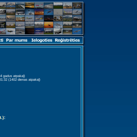
4 gadus atpakaļ)
1:32 (1402 dienas atpakaļ)
t.)
: