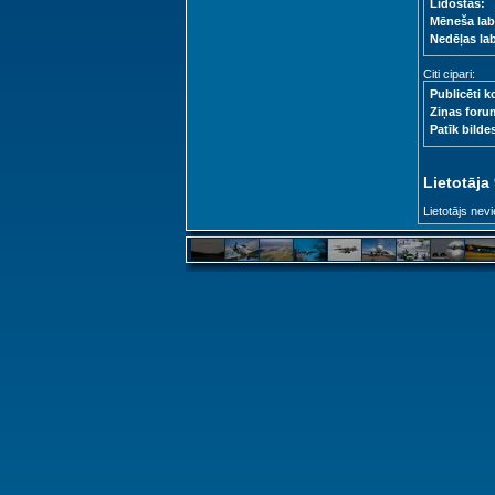
Lidostas:
Mēneša lab
Nedēļas la
Citi cipari:
Publicēti k
Ziņas foru
Patīk bilde
Lietotāja
Lietotājs nevi