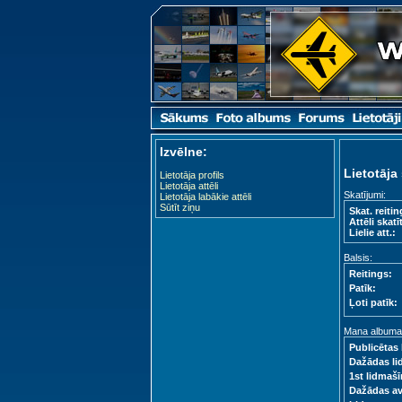
Izvēlne:
Lietotāja 
Lietotāja profils
Lietotāja attēli
Skatījumi:
Lietotāja labākie attēli
Sūtīt ziņu
Skat. reitin
Attēli skatīt
Lielie att.:
Balsis:
Reitings:
Patīk:
Ļoti patīk:
Mana albuma s
Publicētas 
Dažādas li
1st lidmašī
Dažādas a