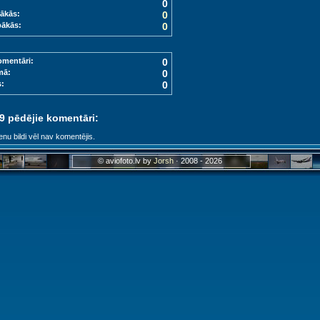
0
ākās:
0
bākās:
0
omentāri:
0
mā:
0
s:
0
 9 pēdējie komentāri:
enu bildi vēl nav komentējis.
© aviofoto.lv by
Jorsh
· 2008 - 2026