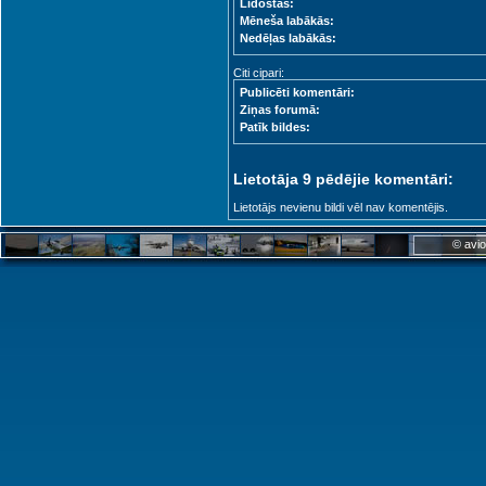
Lidostas:
Mēneša labākās:
Nedēļas labākās:
Citi cipari:
Publicēti komentāri:
Ziņas forumā:
Patīk bildes:
Lietotāja 9 pēdējie komentāri:
Lietotājs nevienu bildi vēl nav komentējis.
© avio