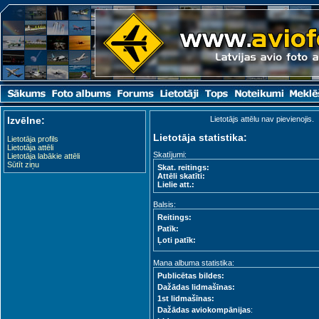
Izvēlne:
Lietotājs attēlu nav pievienojis.
Lietotāja statistika:
Lietotāja profils
Lietotāja attēli
Skatījumi:
Lietotāja labākie attēli
Sūtīt ziņu
Skat. reitings:
Attēli skatīti:
Lielie att.:
Balsis:
Reitings:
Patīk:
Ļoti patīk:
Mana albuma statistika:
Publicētas bildes:
Dažādas lidmašīnas:
1st lidmašīnas:
Dažādas aviokompānijas
: