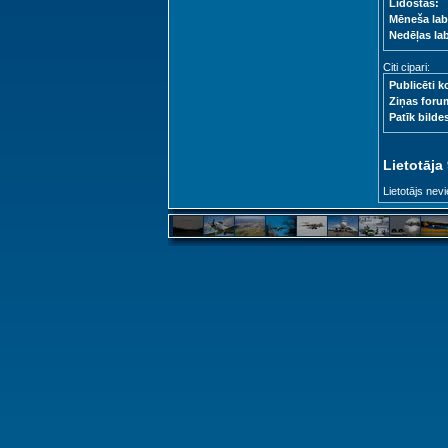
Lidostas:
Mēneša lab
Nedēļas la
Citi cipari:
Publicēti k
Ziņas foru
Patīk bilde
Lietotāja
Lietotājs nevi