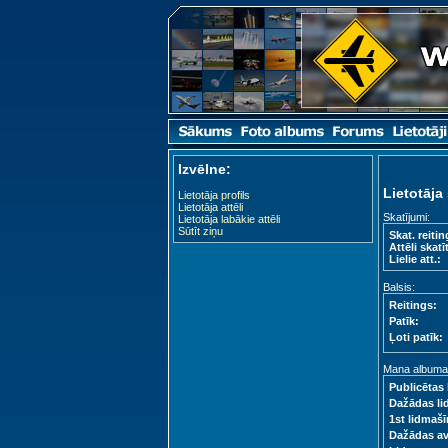
Izvēlne:
Lietotāja 
Lietotāja profils
Lietotāja attēli
Skatījumi:
Lietotāja labākie attēli
Sūtīt ziņu
Skat. reitin
Attēli skatīt
Lielie att.:
Balsis:
Reitings:
Patīk:
Ļoti patīk:
Mana albuma s
Publicētas 
Dažādas li
1st lidmašī
Dažādas a