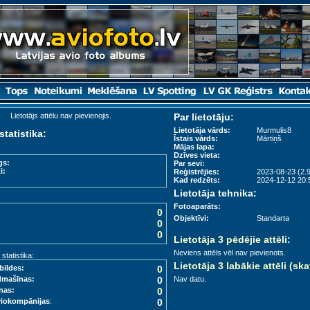
Lietotājs attēlu nav pievienojis.
Par lietotāju:
Lietotāja vārds:
Murmulis8
statistika:
Īstais vārds:
Mārtiņš
Mājas lapa:
Dzīves vieta:
gs:
Par sevi:
i:
Reģistrējies:
2023-08-23 (2.9
Kad redzēts:
2024-12-12 20:5
Lietotāja tehnika:
Fotoaparāts:
0
Objektīvi:
Standarta
0
0
Lietotāja 3 pēdējie attēli
:
Neviens attēls vēl nav pievienots.
tatistika:
Lietotāja 3 labākie attēli (ska
bildes:
0
dmašīnas:
0
Nav datu.
nas:
0
viokompānijas
:
0