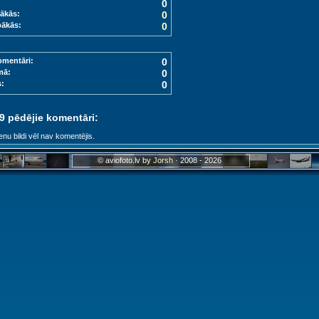
0
ākās:
0
bākās:
0
omentāri:
0
mā:
0
s:
0
 9 pēdējie komentāri:
enu bildi vēl nav komentējis.
© aviofoto.lv by
Jorsh
· 2008 - 2026