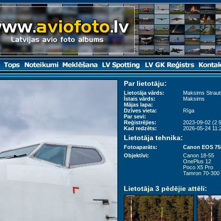
Par lietotāju:
Lietotāja vārds:
Maksims Straut
Īstais vārds:
Maksims
Mājas lapa:
Dzīves vieta:
Rīga
Par sevi:
Reģistrējies:
2023-09-02 (2.9
Kad redzēts:
2026-05-24 11:2
Lietotāja tehnika:
Fotoaparāts:
Canon EOS 7
Objektīvi:
Canon 18-55
OnePlus 12
Poco X5 Pro
Tamron 70-300
Lietotāja 3 pēdējie attēli
: