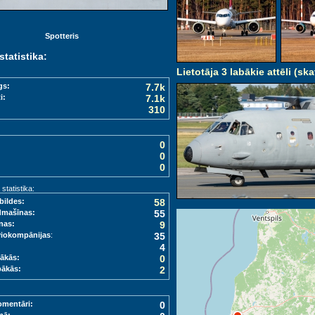
Spotteris
statistika:
Lietotāja 3 labākie attēli (ska
gs:
7.7k
i:
7.1k
310
0
0
0
tatistika:
bildes:
58
dmašīnas:
55
nas:
9
viokompānijas
:
35
4
ākās:
0
bākās:
2
omentāri:
0