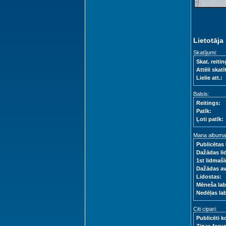
Lietotāja 
Skatījumi:
Skat. reitin
Attēli skatīt
Lielie att.:
Balsis:
Reitings:
Patīk:
Ļoti patīk:
Mana albuma s
Publicētas 
Dažādas li
1st lidmašī
Dažādas a
Lidostas:
Mēneša lab
Nedēļas la
Citi cipari:
Publicēti k