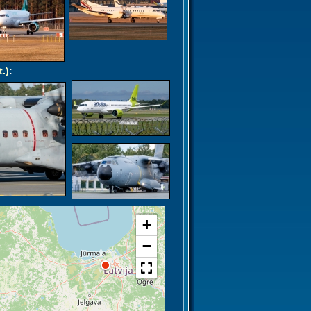
t.)
:
+
−