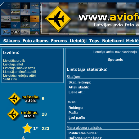
Izvēlne:
Lietotājs attēlu nav pievienojis.
Spotteris
Lietotāja profils
Lietotāja attēli
Lietotāja labākie attēli
Lietotāja statistika:
Lietotāja mēneša attēli
Lietotāja nedēļas attēli
Skatījumi:
Sūtīt ziņu
Skat. reitings:
Attēli skatīti:
Lielie att.:
9
Balsis:
Reitings:
Patīk:
28
Ļoti patīk:
Mana albuma statistika:
223
Publicētas bildes:
Dažādas lidmašīnas: