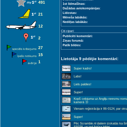
491
1st lidmašīnas:
Dažādas aviokompānijas
:
Lidostas:
21
Mēneša labākās:
Nedēļas labākās:
12
Citi cipari:
Publicēti komentāri:
2
Ziņas forumā:
Patīk bildes:
27
15
Lietotāja 9 pēdējie komentāri:
1
Super kadrs!
Labs!
Liels paldies!
Super!
Kopš ceļojuma uz Angliju neesmu nomain
kamerā :D
Vienam reģistrācija ir 86-0124, par otr
Super!
Pēc Scramble.nl datiem izskatās ka š
SS038, un tad Artūra bildei
...