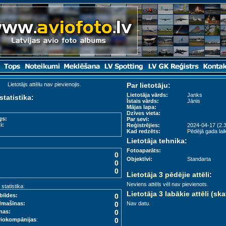
Lietotājs attēlu nav pievienojis.
Par lietotāju:
Lietotāja vārds:
Janks
statistika:
Īstais vārds:
Jānis
Mājas lapa:
Dzīves vieta:
gs:
Par sevi:
i:
Reģistrējies:
2024-04-17 (2.3
Kad redzēts:
Pēdējā gada laik
Lietotāja tehnika:
Fotoaparāts:
0
Objektīvi:
Standarta
0
0
Lietotāja 3 pēdējie attēli
:
Neviens attēls vēl nav pievienots.
tatistika:
Lietotāja 3 labākie attēli (ska
bildes:
0
dmašīnas:
0
Nav datu.
nas:
0
viokompānijas
:
0