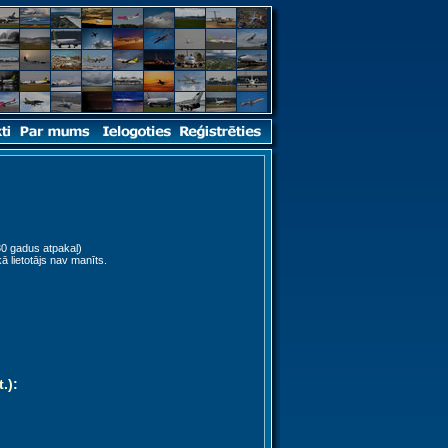
0 gadus atpakaļ)
ā lietotājs nav manīts.
t.)
: