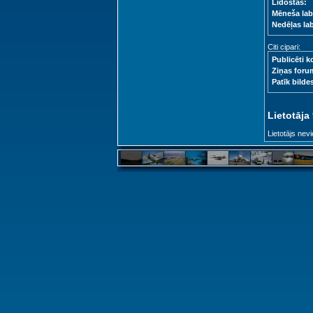
Lidostas:
Mēneša lab
Nedēļas la
Citi cipari:
Publicēti k
Ziņas foru
Patīk bilde
Lietotāja
Lietotājs nevi