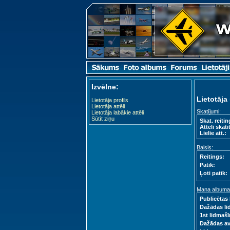
Izvēlne:
Lietotāja 
Lietotāja profils
Lietotāja attēli
Skatījumi:
Lietotāja labākie attēli
Sūtīt ziņu
Skat. reitin
Attēli skatīt
Lielie att.:
Balsis:
Reitings:
Patīk:
Ļoti patīk:
Mana albuma s
Publicētas 
Dažādas li
1st lidmašī
Dažādas a