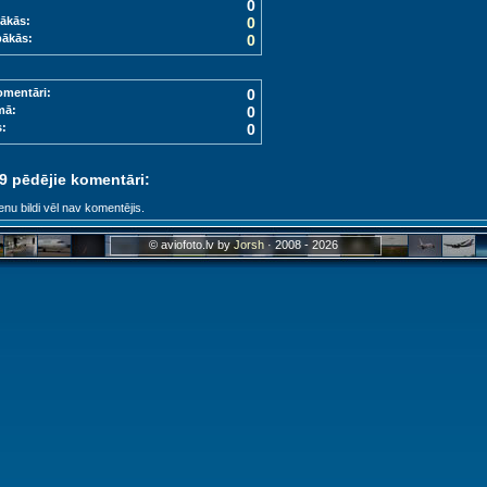
0
ākās:
0
bākās:
0
omentāri:
0
mā:
0
s:
0
 9 pēdējie komentāri:
enu bildi vēl nav komentējis.
© aviofoto.lv by
Jorsh
· 2008 - 2026