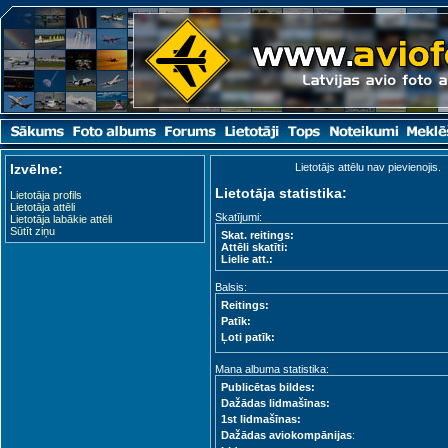
Izvēlne:
Lietotājs attēlu nav pievienojis.
Lietotāja statistika:
Lietotāja profils
Lietotāja attēli
Skatījumi:
Lietotāja labākie attēli
Sūtīt ziņu
Skat. reitings:
Attēli skatīti:
Lielie att.:
Balsis:
Reitings:
Patīk:
Ļoti patīk:
Mana albuma statistika:
Publicētas bildes:
Dažādas lidmašīnas:
1st lidmašīnas:
Dažādas aviokompānijas
: