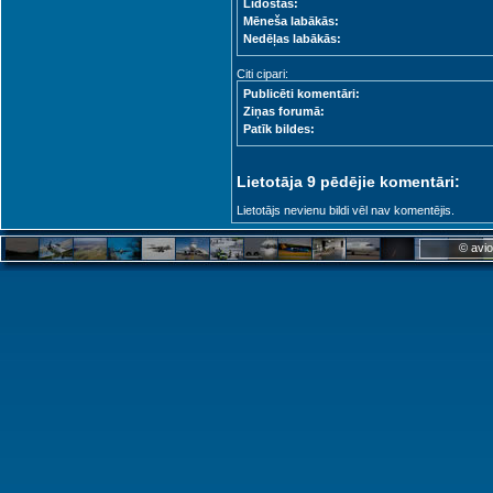
Lidostas:
Mēneša labākās:
Nedēļas labākās:
Citi cipari:
Publicēti komentāri:
Ziņas forumā:
Patīk bildes:
Lietotāja 9 pēdējie komentāri:
Lietotājs nevienu bildi vēl nav komentējis.
© avio