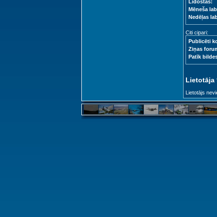
Lidostas:
Mēneša lab
Nedēļas la
Citi cipari:
Publicēti k
Ziņas foru
Patīk bilde
Lietotāja
Lietotājs nevi