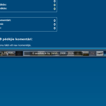
0
ākās:
0
bākās:
0
omentāri:
0
mā:
0
s:
0
 9 pēdējie komentāri:
enu bildi vēl nav komentējis.
© aviofoto.lv by
Jorsh
· 2008 - 2026