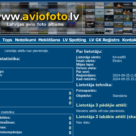
Lietotājs attēlu nav pievienojis.
Par lietotāju:
Lietotāja vārds:
forreal99
statistika:
Īstais vārds:
Einārs
Mājas lapa:
Dzīves vieta:
gs:
Par sevi:
i:
Reģistrējies:
2024-09-25 (1.8
Kad redzēts:
2024-09-25 15:2
Lietotāja tehnika:
Fotoaparāts:
0
Objektīvi:
Standarta
0
0
Lietotāja 3 pēdējie attēli
:
Neviens attēls vēl nav pievienots.
tatistika:
Lietotāja 3 labākie attēli (ska
bildes:
0
dmašīnas:
0
Nav datu.
nas:
0
viokompānijas
:
0