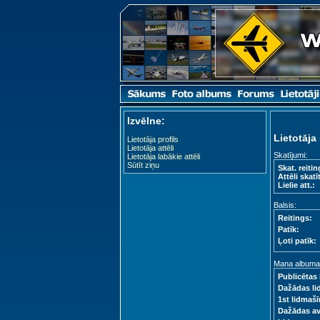
Izvēlne:
Lietotāja 
Lietotāja profils
Lietotāja attēli
Skatījumi:
Lietotāja labākie attēli
Sūtīt ziņu
Skat. reitin
Attēli skatīt
Lielie att.:
Balsis:
Reitings:
Patīk:
Ļoti patīk:
Mana albuma s
Publicētas 
Dažādas li
1st lidmašī
Dažādas a