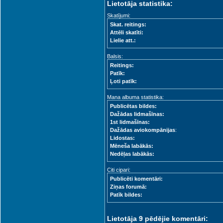
Lietotāja statistika:
Skatījumi:
Skat. reitings:
Attēli skatīti:
Lielie att.:
Balsis:
Reitings:
Patīk:
Ļoti patīk:
Mana albuma statistika:
Publicētas bildes:
Dažādas lidmašīnas:
1st lidmašīnas:
Dažādas aviokompānijas
:
Lidostas:
Mēneša labākās:
Nedēļas labākās:
Citi cipari:
Publicēti komentāri:
Ziņas forumā:
Patīk bildes:
Lietotāja 9 pēdējie komentāri: