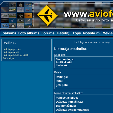
Izvēlne:
Lietotājs attēlu nav pievienojis.
Lietotāja statistika:
Lietotāja profils
Lietotāja attēli
Skatījumi:
Lietotāja labākie attēli
Sūtīt ziņu
Skat. reitings:
Attēli skatīti:
Lielie att.:
Balsis:
Reitings:
Patīk:
Ļoti patīk:
Mana albuma statistika:
Publicētas bildes:
Dažādas lidmašīnas:
1st lidmašīnas:
Dažādas aviokompānijas
: