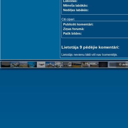
Lidostas:
Mēneša labākās:
Nedēļas labākās:
Citi cipari:
Publicēti komentāri:
Ziņas forumā:
Patīk bildes:
Lietotāja 9 pēdējie komentāri:
Lietotājs nevienu bildi vēl nav komentējis.
© avio