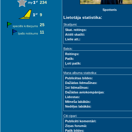
234
Spotteris
9
Lietotāja statistika:
25
Skatījumi:
Skat. reitings:
11
Attēli skatīti:
Lielie att.:
Balsis:
Reitings:
Patīk:
Ļoti patīk:
Mana albuma statistika:
Publicētas bildes:
Dažādas lidmašīnas:
1st lidmašīnas:
Dažādas aviokompānijas
:
Lidostas:
Mēneša labākās:
Nedēļas labākās:
Citi cipari:
Publicēti komentāri:
Ziņas forumā:
Patīk bildes: