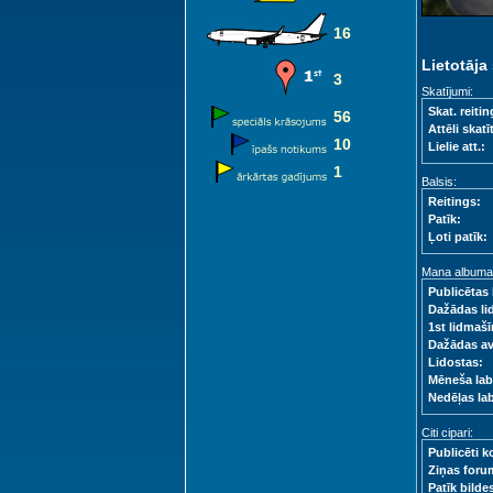
16
Lietotāja 
3
Skatījumi:
Skat. reitin
56
Attēli skatīt
10
Lielie att.:
1
Balsis:
Reitings:
Patīk:
Ļoti patīk:
Mana albuma s
Publicētas 
Dažādas li
1st lidmašī
Dažādas a
Lidostas:
Mēneša lab
Nedēļas la
Citi cipari:
Publicēti k
Ziņas foru
Patīk bilde