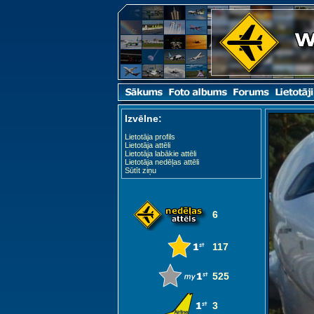
Izvēlne:
Lietotāja profils
Lietotāja attēli
Lietotāja labākie attēli
Lietotāja nedēļas attēli
Sūtīt ziņu
6
117
525
3