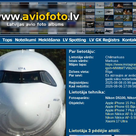
Par lietotāju:
Lietotāja vārds:
Chilimarkuss
Īstais vārds:
Markuss
Mājas lapa:
https://www.instagr
igsh=MWltMTV6b24
Dzīves vieta:
Rīga
Par sevi:
Es aizraujos ar aviā
gadā sāku nodarboti
Reģistrējies:
2025-08-08 (0.99 ga
Kad redzēts:
2026-08-06 17:09:56
Lietotāja tehnika:
Fotoaparāts:
Nikon D5100, Nikon
Objektīvi:
Apple iPhone 15 Pro
Apple iPhone 6S Bija
Apple iPhone 7 Plus 
Nikon Nikkor AF-S 1
Nikon Nikkor AF-S 
Xiaomi 17 Ultra
Lietotāja 3 pēdējie attēli
: