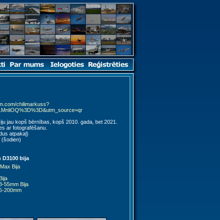
am.com/chilimarkuss?
1MnliOQ%3D%3D&utm_source=qr
ciju jau kopš bērnības, kopš 2010. gada, bet 2021.
es ar fotografēšanu.
dus atpakaļ)
 (šodien)
 D3100 bija
 Max Bija
Bija
8-55mm Bija
55-200mm