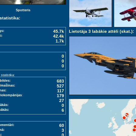
Spotteris
statistika:
gs:
45.7k
Lietotāja 3 labākie attēli (skat.)
:
i:
42.4k
1.7k
0
0
0
tatistika:
bildes:
683
dmašīnas:
527
nas:
117
viokompānijas
:
179
27
ākās:
0
bākās:
6
omentāri:
60
mā:
3
s:
0