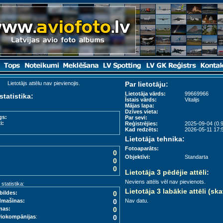
Lietotājs attēlu nav pievienojis.
Par lietotāju:
Lietotāja vārds:
99669966
statistika:
Īstais vārds:
Vitalijs
Mājas lapa:
Dzīves vieta:
gs:
Par sevi:
i:
Reģistrējies:
2025-09-04 (0.9
Kad redzēts:
2026-05-11 17:5
Lietotāja tehnika:
Fotoaparāts:
0
Objektīvi:
Standarta
0
0
Lietotāja 3 pēdējie attēli
:
Neviens attēls vēl nav pievienots.
tatistika:
Lietotāja 3 labākie attēli (ska
bildes:
0
dmašīnas:
0
Nav datu.
nas:
0
viokompānijas
:
0