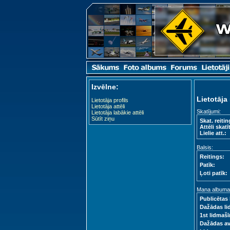
Izvēlne:
Lietotāja 
Lietotāja profils
Lietotāja attēli
Skatījumi:
Lietotāja labākie attēli
Sūtīt ziņu
Skat. reitin
Attēli skatīt
Lielie att.:
Balsis:
Reitings:
Patīk:
Ļoti patīk:
Mana albuma s
Publicētas 
Dažādas li
1st lidmašī
Dažādas a