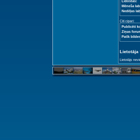
Lidostas:
Mēneša lab
Nedēļas la
Citi cipari:
Publicēti k
Ziņas foru
Patīk bilde
Lietotāja
Lietotājs nevi