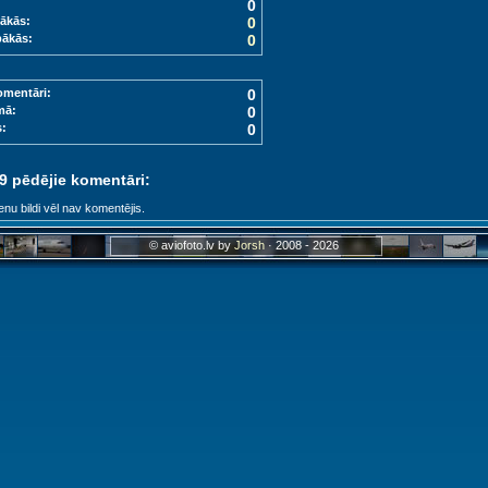
0
ākās:
0
bākās:
0
omentāri:
0
mā:
0
s:
0
 9 pēdējie komentāri:
enu bildi vēl nav komentējis.
© aviofoto.lv by
Jorsh
· 2008 - 2026