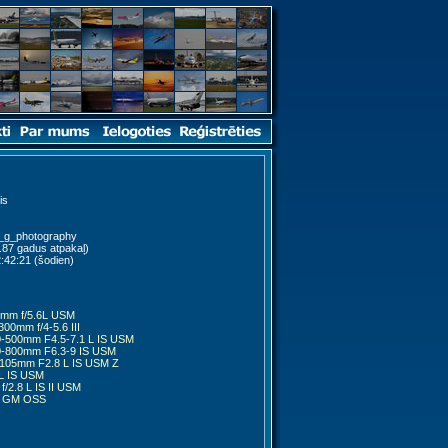
is
_g_photography
.87 gadus atpakaļ)
:42:21 (šodien)
mm f/5.6L USM
00mm f/4-5.6 III
-500mm F4.5-7.1 L IS USM
-800mm F6.3-9 IS USM
105mm F2.8 L IS USM Z
L IS USM
/2.8 L IS II USM
4 GM OSS