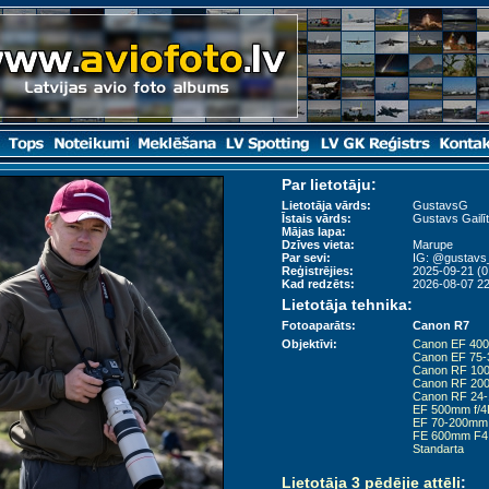
Par lietotāju:
Lietotāja vārds:
GustavsG
Īstais vārds:
Gustavs Gailīt
Mājas lapa:
Dzīves vieta:
Marupe
Par sevi:
IG: @gustavs
Reģistrējies:
2025-09-21 (0
Kad redzēts:
2026-08-07 22
Lietotāja tehnika:
Fotoaparāts:
Canon R7
Objektīvi:
Canon EF 400
Canon EF 75-3
Canon RF 100
Canon RF 200
Canon RF 24-
EF 500mm f/4
EF 70-200mm f
FE 600mm F
Standarta
Lietotāja 3 pēdējie attēli
: