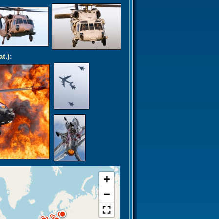
at.)
:
+
−