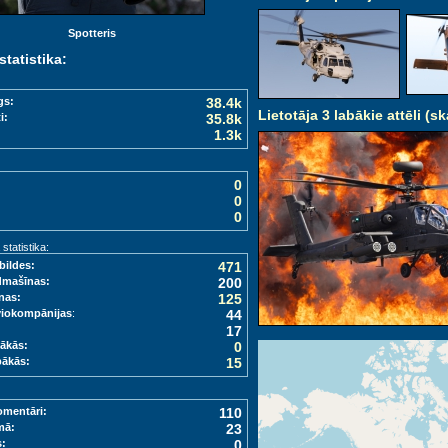
Spotteris
statistika:
gs:
38.4k
Lietotāja 3 labākie attēli (sk
i:
35.8k
1.3k
0
0
0
tatistika:
bildes:
471
dmašīnas:
200
nas:
125
viokompānijas
:
44
17
ākās:
0
bākās:
15
omentāri:
110
mā:
23
s:
0