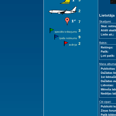
3
2
Lietotāja 
7
Skatījumi:
Skat. reitin
3
Attēli skatīt
Lielie att.:
9
Balsis:
2
Reitings:
Patīk:
Ļoti patīk:
Mana albuma s
Publicētas 
Dažādas li
1st lidmašī
Dažādas a
Lidostas:
Mēneša lab
Nedēļas la
Citi cipari:
Publicēti k
Ziņas foru
Patīk bilde