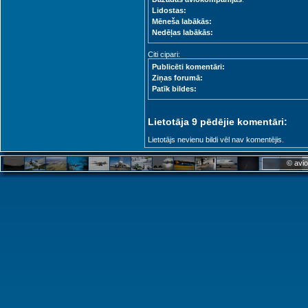
Lidostas:
Mēneša labākās:
Nedēļas labākās:
Citi cipari:
Publicēti komentāri:
Ziņas forumā:
Patīk bildes:
Lietotāja 9 pēdējie komentāri:
Lietotājs nevienu bildi vēl nav komentējis.
© avio