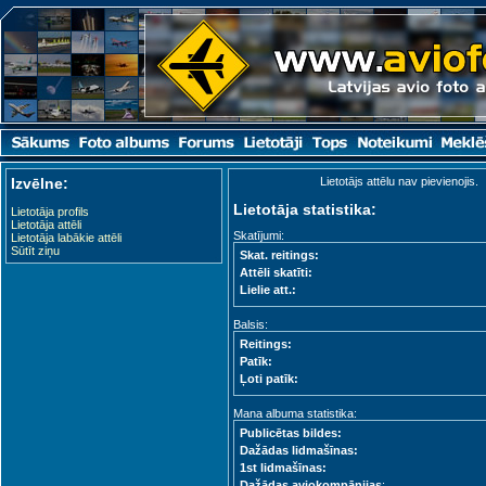
Izvēlne:
Lietotājs attēlu nav pievienojis.
Lietotāja statistika:
Lietotāja profils
Lietotāja attēli
Skatījumi:
Lietotāja labākie attēli
Sūtīt ziņu
Skat. reitings:
Attēli skatīti:
Lielie att.:
Balsis:
Reitings:
Patīk:
Ļoti patīk:
Mana albuma statistika:
Publicētas bildes:
Dažādas lidmašīnas:
1st lidmašīnas:
Dažādas aviokompānijas
: