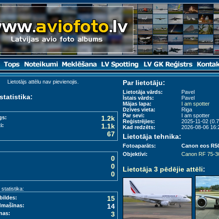
Lietotājs attēlu nav pievienojis.
Par lietotāju:
Lietotāja vārds:
Pavel
statistika:
Īstais vārds:
Pavel
Mājas lapa:
I am spotter
Dzīves vieta:
Riga
Par sevi:
I am spotter
gs:
1.2k
Reģistrējies:
2025-11-02 (0.7
i:
1.1k
Kad redzēts:
2026-08-06 16:
67
Lietotāja tehnika:
Fotoaparāts:
Canon eos R5
Objektīvi:
Canon RF 75-
0
0
Lietotāja 3 pēdējie attēli
:
0
tatistika:
bildes:
15
dmašīnas:
14
nas:
3