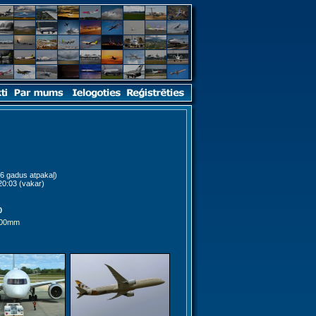
6 gadus atpakaļ)
20:03 (vakar)
0
300mm