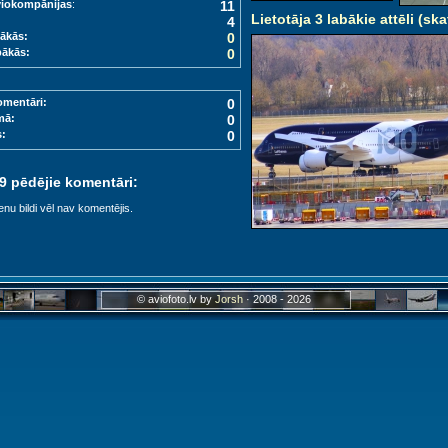
viokompānijas
:
11
Lietotāja 3 labākie attēli (ska
4
ākās:
0
bākās:
0
omentāri:
0
mā:
0
s:
0
 9 pēdējie komentāri:
enu bildi vēl nav komentējis.
© aviofoto.lv by
Jorsh
· 2008 - 2026