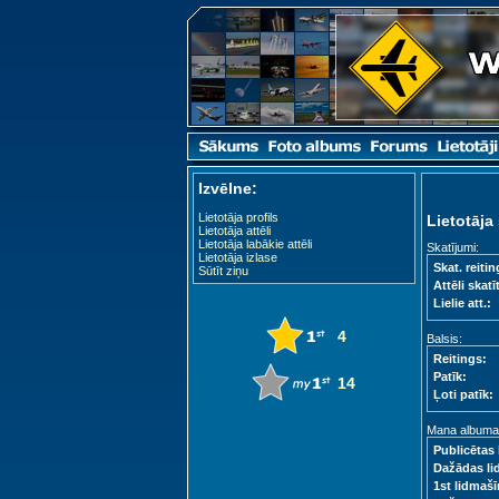
Izvēlne:
Lietotāja profils
Lietotāja 
Lietotāja attēli
Lietotāja labākie attēli
Skatījumi:
Lietotāja izlase
Skat. reitin
Sūtīt ziņu
Attēli skatīt
Lielie att.:
4
Balsis:
Reitings:
Patīk:
14
Ļoti patīk:
Mana albuma s
Publicētas 
Dažādas li
1st lidmašī