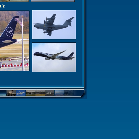
t.)
: