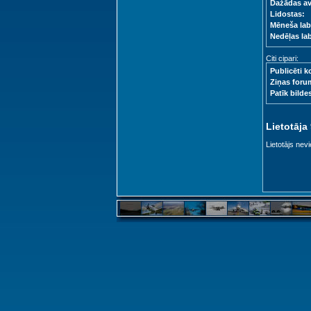
Dažādas a
Lidostas:
Mēneša lab
Nedēļas la
Citi cipari:
Publicēti k
Ziņas foru
Patīk bilde
Lietotāja
Lietotājs nevi