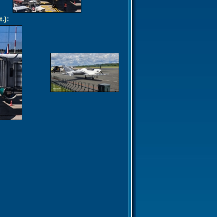
t.)
: