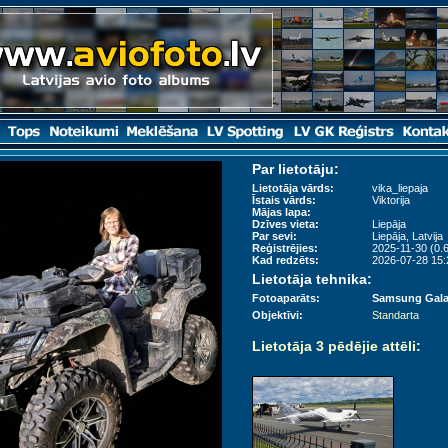
Par lietotāju:
Lietotāja vārds:
vika_liepaja
Īstais vārds:
Viktorija
Mājas lapa:
Dzīves vieta:
Liepāja
Par sevi:
Liepāja, Latvija
Reģistrējies:
2025-11-30 (0.
Kad redzēts:
2026-07-28 15:2
Lietotāja tehnika:
Fotoaparāts:
Samsung Gala
Objektīvi:
Standarta
Lietotāja 3 pēdējie attēli
: