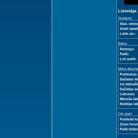
Lietotāja 
Skatījumi:
Skat. reitin
Attēli skatīt
Lielie att.:
Balsis:
Reitings:
Patīk:
Ļoti patīk:
Mana albuma s
Publicētas 
Dažādas li
1st lidmašī
Dažādas a
Lidostas:
Mēneša lab
Nedēļas la
Citi cipari:
Publicēti k
Ziņas foru
Patīk bilde