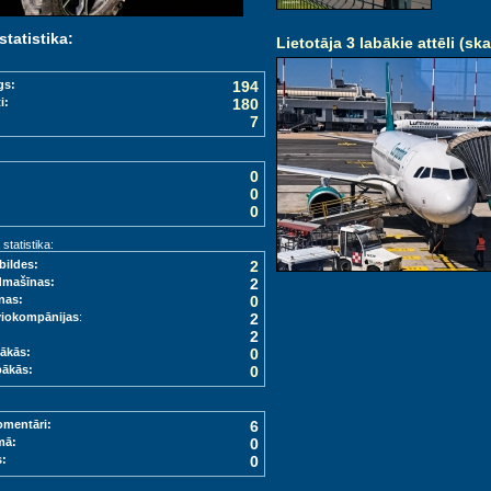
statistika:
Lietotāja 3 labākie attēli (ska
gs:
194
i:
180
7
0
0
0
tatistika:
bildes:
2
dmašīnas:
2
nas:
0
viokompānijas
:
2
2
ākās:
0
bākās:
0
omentāri:
6
mā:
0
s:
0