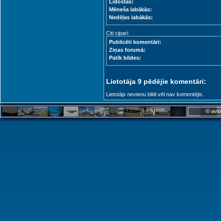
Lidostas:
Mēneša labākās:
Nedēļas labākās:
Citi cipari:
Publicēti komentāri:
Ziņas forumā:
Patīk bildes:
Lietotāja 9 pēdējie komentāri:
Lietotājs nevienu bildi vēl nav komentējis.
© avio