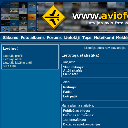
Izvēlne:
Lietotājs attēlu nav pievienojis.
Lietotāja statistika:
Lietotāja profils
Lietotāja attēli
Skatījumi:
Lietotāja labākie attēli
Sūtīt ziņu
Skat. reitings:
Attēli skatīti:
Lielie att.:
Balsis:
Reitings:
Patīk:
Ļoti patīk:
Mana albuma statistika:
Publicētas bildes:
Dažādas lidmašīnas:
1st lidmašīnas:
Dažādas aviokompānijas
: