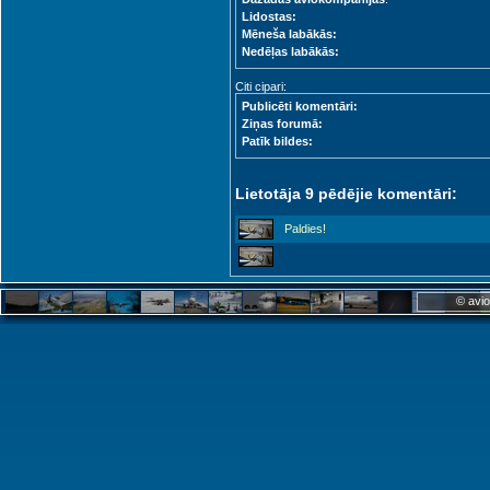
Lidostas:
Mēneša labākās:
Nedēļas labākās:
Citi cipari:
Publicēti komentāri:
Ziņas forumā:
Patīk bildes:
Lietotāja 9 pēdējie komentāri:
Paldies!
© avio