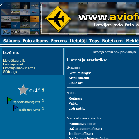
Izvēlne:
Lietotājs attēlu nav pievienojis.
Lietotāja statistika:
Lietotāja profils
Lietotāja attēli
Skatījumi:
Lietotāja labākie attēli
Sūtīt ziņu
Skat. reitings:
Attēli skatīti:
Lielie att.:
9
Balsis:
Reitings:
1
Patīk:
1
Ļoti patīk:
Mana albuma statistika:
Publicētas bildes:
Dažādas lidmašīnas:
1st lidmašīnas:
Dažādas aviokompānijas
: