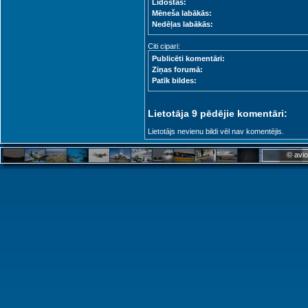
Lidostas:
Mēneša labākās:
Nedēļas labākās:
Citi cipari:
Publicēti komentāri:
Ziņas forumā:
Patīk bildes:
Lietotāja 9 pēdējie komentāri:
Lietotājs nevienu bildi vēl nav komentējis.
© avio