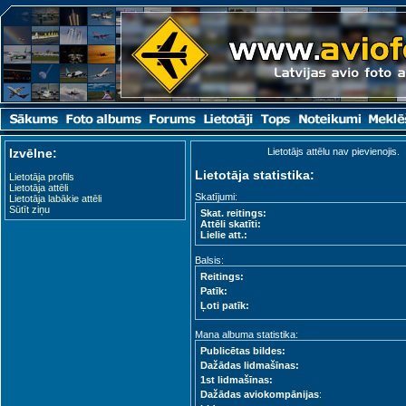
Izvēlne:
Lietotājs attēlu nav pievienojis.
Lietotāja statistika:
Lietotāja profils
Lietotāja attēli
Skatījumi:
Lietotāja labākie attēli
Sūtīt ziņu
Skat. reitings:
Attēli skatīti:
Lielie att.:
Balsis:
Reitings:
Patīk:
Ļoti patīk:
Mana albuma statistika:
Publicētas bildes:
Dažādas lidmašīnas:
1st lidmašīnas:
Dažādas aviokompānijas
: