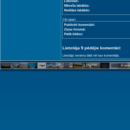
Lidostas:
Mēneša labākās:
Nedēļas labākās:
Citi cipari:
Publicēti komentāri:
Ziņas forumā:
Patīk bildes:
Lietotāja 9 pēdējie komentāri:
Lietotājs nevienu bildi vēl nav komentējis.
© avio