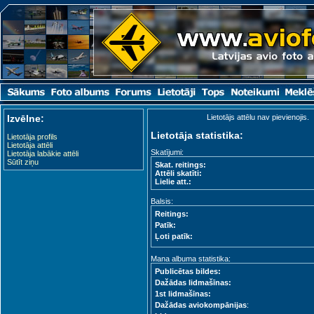
Izvēlne:
Lietotājs attēlu nav pievienojis.
Lietotāja statistika:
Lietotāja profils
Lietotāja attēli
Skatījumi:
Lietotāja labākie attēli
Sūtīt ziņu
Skat. reitings:
Attēli skatīti:
Lielie att.:
Balsis:
Reitings:
Patīk:
Ļoti patīk:
Mana albuma statistika:
Publicētas bildes:
Dažādas lidmašīnas:
1st lidmašīnas:
Dažādas aviokompānijas
: