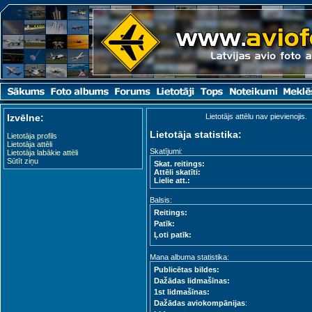
Izvēlne:
Lietotājs attēlu nav pievienojis.
Lietotāja statistika:
Lietotāja profils
Lietotāja attēli
Skatījumi:
Lietotāja labākie attēli
Sūtīt ziņu
Skat. reitings:
Attēli skatīti:
Lielie att.:
Balsis:
Reitings:
Patīk:
Ļoti patīk:
Mana albuma statistika:
Publicētas bildes:
Dažādas lidmašīnas:
1st lidmašīnas:
Dažādas aviokompānijas
: