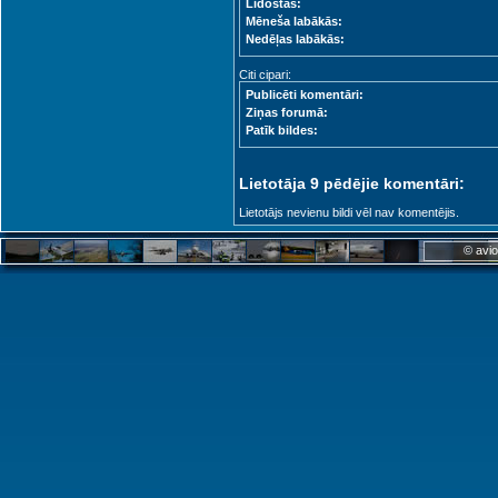
Lidostas:
Mēneša labākās:
Nedēļas labākās:
Citi cipari:
Publicēti komentāri:
Ziņas forumā:
Patīk bildes:
Lietotāja 9 pēdējie komentāri:
Lietotājs nevienu bildi vēl nav komentējis.
© avio