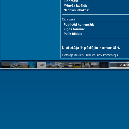
Lidostas:
Mēneša labākās:
Nedēļas labākās:
Citi cipari:
Publicēti komentāri:
Ziņas forumā:
Patīk bildes:
Lietotāja 9 pēdējie komentāri:
Lietotājs nevienu bildi vēl nav komentējis.
© avio