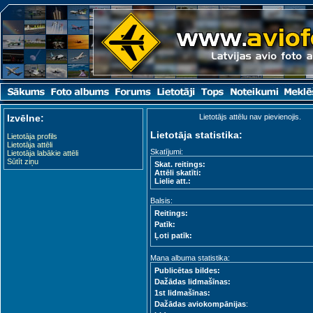
Izvēlne:
Lietotājs attēlu nav pievienojis.
Lietotāja statistika:
Lietotāja profils
Lietotāja attēli
Skatījumi:
Lietotāja labākie attēli
Sūtīt ziņu
Skat. reitings:
Attēli skatīti:
Lielie att.:
Balsis:
Reitings:
Patīk:
Ļoti patīk:
Mana albuma statistika:
Publicētas bildes:
Dažādas lidmašīnas:
1st lidmašīnas:
Dažādas aviokompānijas
: