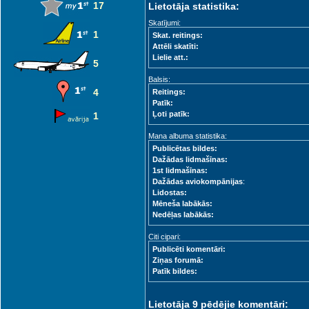
17
Lietotāja statistika:
Skatījumi:
1
Skat. reitings:
Attēli skatīti:
Lielie att.:
5
Balsis:
4
Reitings:
Patīk:
Ļoti patīk:
1
Mana albuma statistika:
Publicētas bildes:
Dažādas lidmašīnas:
1st lidmašīnas:
Dažādas aviokompānijas
:
Lidostas:
Mēneša labākās:
Nedēļas labākās:
Citi cipari:
Publicēti komentāri:
Ziņas forumā:
Patīk bildes:
Lietotāja 9 pēdējie komentāri: