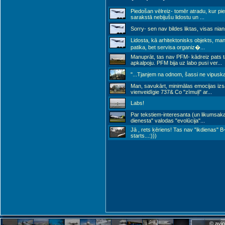
Piedošan vēlreiz- tomēr atradu, kur pi
sarakstā nebijušu lidostu un
...
Sorry- sen nav bildes liktas, visas nian
Lidosta, kā arhitektonisks objekts, man 
patika, bet servisa organiz�
...
Manuprāt, tas nav PFM- kādreiz pats 
apkalpoju. PFM bija uz labo pusi ver
...
"...Tjanjem na odnom, šassi ne vipuskaje
Man, savukārt, minimālas emocijas iz
vienveidīgie 737& Co "zīmuļi" ar
...
Labs!
Par tekstiem-interesanta (un likumsaka
dienesta" valodas "evolūcija"
...
Jā , rets ķēriens! Tas nav "ikdienas" B
starts...:)))
© avio