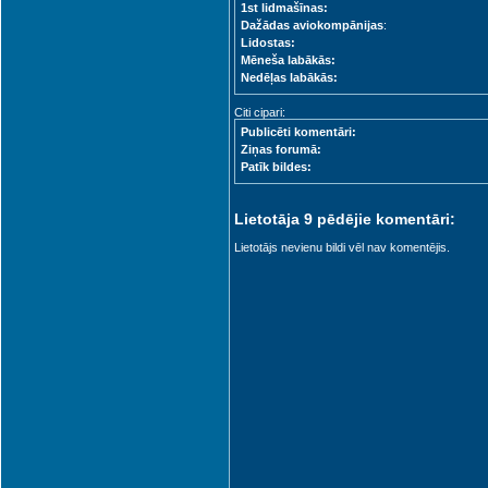
1st lidmašīnas:
Dažādas aviokompānijas
:
Lidostas:
Mēneša labākās:
Nedēļas labākās:
Citi cipari:
Publicēti komentāri:
Ziņas forumā:
Patīk bildes:
Lietotāja 9 pēdējie komentāri:
Lietotājs nevienu bildi vēl nav komentējis.