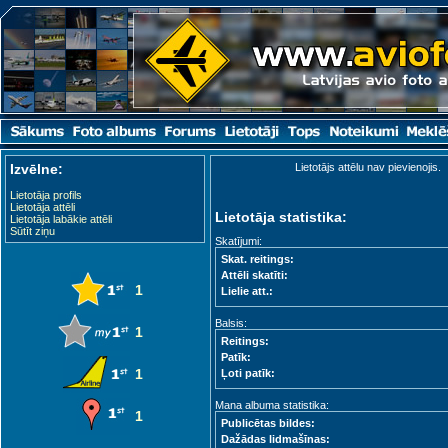
Izvēlne:
Lietotājs attēlu nav pievienojis.
Lietotāja profils
Lietotāja attēli
Lietotāja statistika:
Lietotāja labākie attēli
Sūtīt ziņu
Skatījumi:
Skat. reitings:
Attēli skatīti:
1
Lielie att.:
Balsis:
1
Reitings:
Patīk:
1
Ļoti patīk:
Mana albuma statistika:
1
Publicētas bildes:
Dažādas lidmašīnas: