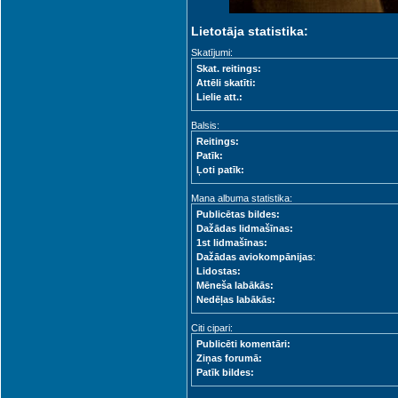
Lietotāja statistika:
Skatījumi:
Skat. reitings:
Attēli skatīti:
Lielie att.:
Balsis:
Reitings:
Patīk:
Ļoti patīk:
Mana albuma statistika:
Publicētas bildes:
Dažādas lidmašīnas:
1st lidmašīnas:
Dažādas aviokompānijas
:
Lidostas:
Mēneša labākās:
Nedēļas labākās:
Citi cipari:
Publicēti komentāri:
Ziņas forumā:
Patīk bildes: