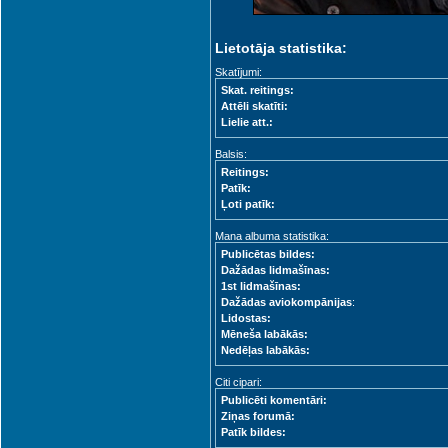
Lietotāja statistika:
Skatījumi:
Skat. reitings:
Attēli skatīti:
Lielie att.:
Balsis:
Reitings:
Patīk:
Ļoti patīk:
Mana albuma statistika:
Publicētas bildes:
Dažādas lidmašīnas:
1st lidmašīnas:
Dažādas aviokompānijas
:
Lidostas:
Mēneša labākās:
Nedēļas labākās:
Citi cipari:
Publicēti komentāri:
Ziņas forumā:
Patīk bildes: