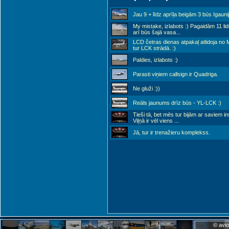
Jau 9 + līdz aprīļa beigām 3 būs Igaunij
My mistake, izlabots :) Pagaidām 11 li
arī būs šajā vasa
...
LCD četras dienas atpakaļ atlidoja no 
tur LCK strādā. :)
Paldies, izlabots :)
Parasti viņiem callsign ir Quadriga.
Ne gluži :))
Reāls jaunums drīz būs - YL-LCK :)
Tieši tā, bet mēs tur bijām ar saviem in
Viļņā ir vēl viens
...
Jā, tur ir trenažieru komplekss.
© avio