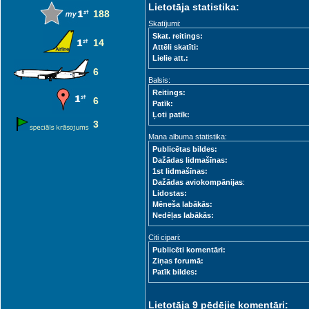
Lietotāja statistika:
188
Skatījumi:
Skat. reitings:
14
Attēli skatīti:
Lielie att.:
6
Balsis:
Reitings:
6
Patīk:
Ļoti patīk:
3
Mana albuma statistika:
Publicētas bildes:
Dažādas lidmašīnas:
1st lidmašīnas:
Dažādas aviokompānijas
:
Lidostas:
Mēneša labākās:
Nedēļas labākās:
Citi cipari:
Publicēti komentāri:
Ziņas forumā:
Patīk bildes:
Lietotāja 9 pēdējie komentāri: