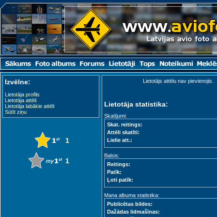
Izvēlne:
Lietotājs attēlu nav pievienojis.
Lietotāja profils
Lietotāja attēli
Lietotāja statistika:
Lietotāja labākie attēli
Sūtīt ziņu
Skatījumi:
Skat. reitings:
Attēli skatīti:
1
Lielie att.:
Balsis:
1
Reitings:
Patīk:
Ļoti patīk:
Mana albuma statistika:
Publicētas bildes:
Dažādas lidmašīnas: