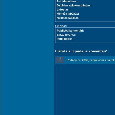
1st lidmašīnas:
Dažādas aviokompānijas
:
Lidostas:
Mēneša labākās:
Nedēļas labākās:
Citi cipari:
Publicēti komentāri:
Ziņas forumā:
Patīk bildes:
Lietotāja 9 pēdējie komentāri:
Redzēju arī A380, nebija fočuks pa roka