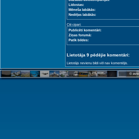
Lidostas:
Mēneša labākās:
Nedēļas labākās:
Citi cipari:
Publicēti komentāri:
Ziņas forumā:
Patīk bildes:
Lietotāja 9 pēdējie komentāri:
Lietotājs nevienu bildi vēl nav komentējis.
© avio