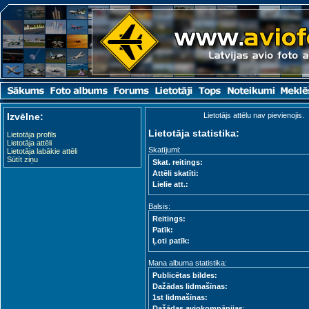
Izvēlne:
Lietotājs attēlu nav pievienojis.
Lietotāja statistika:
Lietotāja profils
Lietotāja attēli
Skatījumi:
Lietotāja labākie attēli
Sūtīt ziņu
Skat. reitings:
Attēli skatīti:
Lielie att.:
Balsis:
Reitings:
Patīk:
Ļoti patīk:
Mana albuma statistika:
Publicētas bildes:
Dažādas lidmašīnas:
1st lidmašīnas:
Dažādas aviokompānijas
: