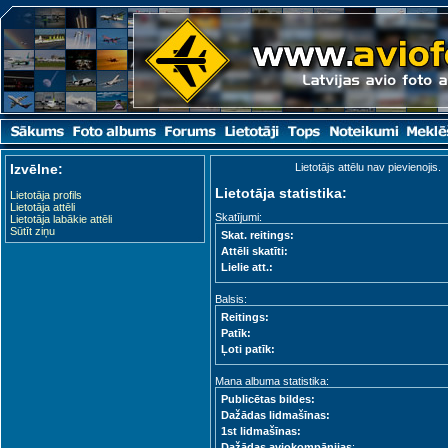
Izvēlne:
Lietotājs attēlu nav pievienojis.
Lietotāja statistika:
Lietotāja profils
Lietotāja attēli
Skatījumi:
Lietotāja labākie attēli
Sūtīt ziņu
Skat. reitings:
Attēli skatīti:
Lielie att.:
Balsis:
Reitings:
Patīk:
Ļoti patīk:
Mana albuma statistika:
Publicētas bildes:
Dažādas lidmašīnas:
1st lidmašīnas:
Dažādas aviokompānijas
: