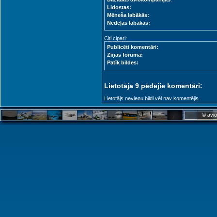
Lidostas:
Mēneša labākās:
Nedēļas labākās:
Citi cipari:
Publicēti komentāri:
Ziņas forumā:
Patīk bildes:
Lietotāja 9 pēdējie komentāri:
Lietotājs nevienu bildi vēl nav komentējis.
© avio