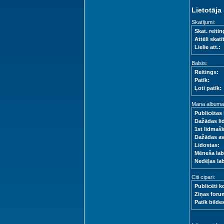
Lietotāja 
Skatījumi:
Skat. reitin
Attēli skatīt
Lielie att.:
Balsis:
Reitings:
Patīk:
Ļoti patīk:
Mana albuma s
Publicētas 
Dažādas li
1st lidmašī
Dažādas a
Lidostas:
Mēneša lab
Nedēļas la
Citi cipari:
Publicēti k
Ziņas foru
Patīk bilde