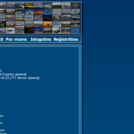
ts
6.9 gadus atpakaļ)
:03:23 (777 dienas atpakaļ)
mm
m
mm
0mm
00mm