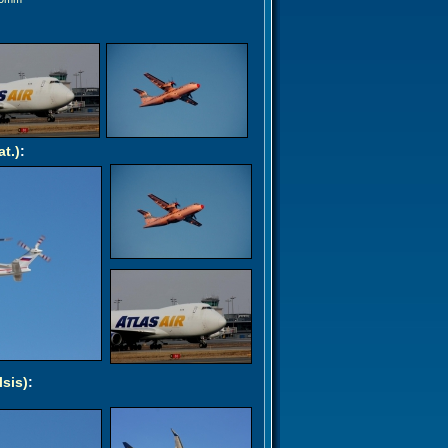
at.)
:
lsis)
: