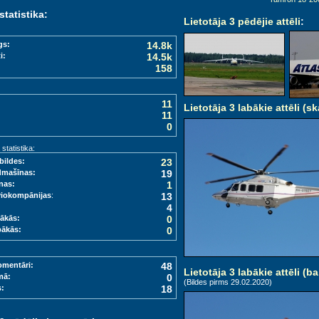
statistika:
Lietotāja 3 pēdējie attēli
:
gs:
14.8k
i:
14.5k
158
11
Lietotāja 3 labākie attēli (sk
11
0
tatistika:
bildes:
23
dmašīnas:
19
nas:
1
viokompānijas
:
13
4
ākās:
0
bākās:
0
omentāri:
48
Lietotāja 3 labākie attēli (ba
mā:
0
(Bildes pirms 29.02.2020)
s:
18