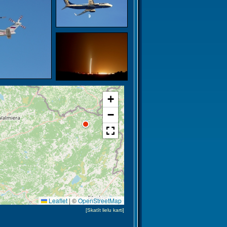
+
−
Leaflet
|
©
OpenStreetMap
[Skatīt lielu karti]