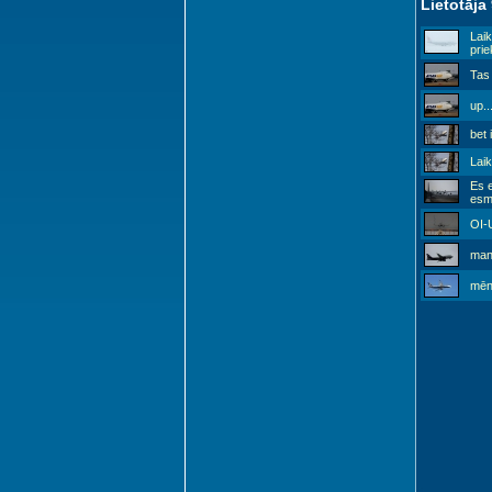
Lietotāja
Laik
prie
Tas 
up..
bet 
Laik
Es 
esmu
OI-
man 
mēn