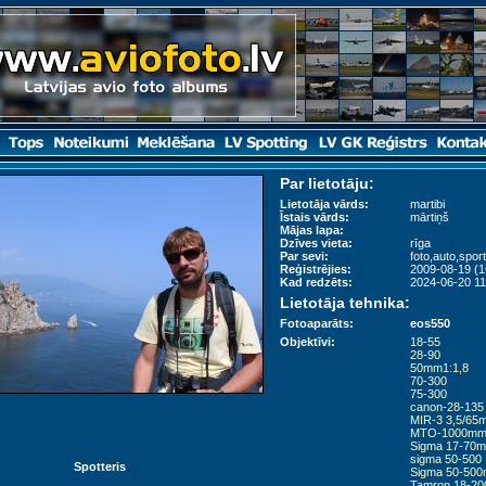
Par lietotāju:
Lietotāja vārds:
martibi
Īstais vārds:
mārtiņš
Mājas lapa:
Dzīves vieta:
rīga
Par sevi:
foto,auto,spor
Reģistrējies:
2009-08-19 (1
Kad redzēts:
2024-06-20 11
Lietotāja tehnika:
Fotoaparāts:
eos550
Objektīvi:
18-55
28-90
50mm1:1,8
70-300
75-300
canon-28-135
MIR-3 3,5/65
MTO-1000m
Sigma 17-70
sigma 50-500
Spotteris
Sigma 50-50
Tamron 18-2