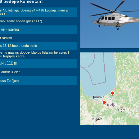
 9 pēdējie komentāri:
s NE lutināja! Boeing 747-4J6 Lutināja! man ar
ks !
labi-zeme arvien griežās ! :)
. viss kārtībā
ir skaisti
s 16:12 foto stundu melo
esmu maziņš dodge- blakus lielajam hercules !
 trāpījies kadrā :)
UN JĒĒĒ !!!
durvis ir ciet....
ess fāzējums