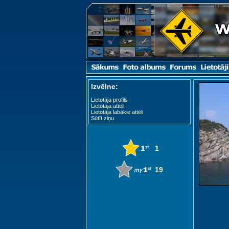
Izvēlne:
Lietotāja profils
Lietotāja attēli
Lietotāja labākie attēli
Sūtīt ziņu
1
19